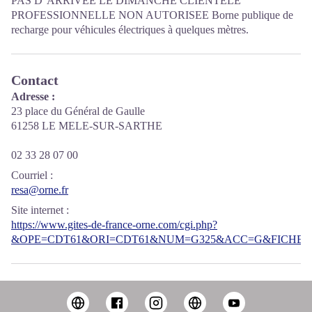
PAS D' ARRIVEE LE DIMANCHE CLIENTELE
PROFESSIONNELLE NON AUTORISEE Borne publique de
recharge pour véhicules électriques à quelques mètres.
Contact
Adresse :
23 place du Général de Gaulle
61258 LE MELE-SUR-SARTHE
02 33 28 07 00
Courriel
:
resa@orne.fr
Site internet
:
https://www.gites-de-france-orne.com/cgi.php?
&OPE=CDT61&ORI=CDT61&NUM=G325&ACC=G&FICHE=O