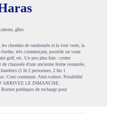
 Haras
image en plein écran
ations, gîtes
, les chemins de randonnée et la voie verte, la
r-Sarthe, très commerçant, possède un vaste
ni golf, etc. Un peu plus loin : centre
ez de chaussée d'une ancienne ferme restaurée,
chambres (1 lit 2 personnes, 2 lits 1
ue. Cour commune. Abri-voiture. Possibilité
 PAS D' ARRIVEE LE DIMANCHE.
s publiques de recharge pour