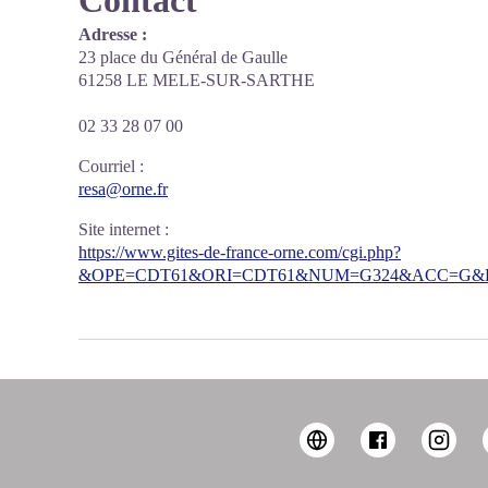
Contact
Adresse :
23 place du Général de Gaulle
61258 LE MELE-SUR-SARTHE
02 33 28 07 00
Courriel
:
resa@orne.fr
Site internet
:
https://www.gites-de-france-orne.com/cgi.php?
&OPE=CDT61&ORI=CDT61&NUM=G324&ACC=G&FI