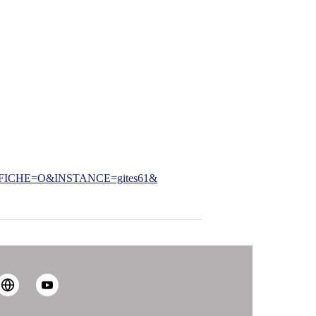
CHE=O&INSTANCE=gites61&