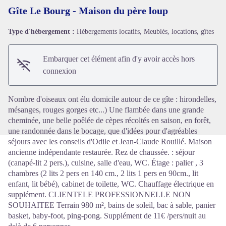
Gîte Le Bourg - Maison du père loup
Type d'hébergement :
Hébergements locatifs, Meublés, locations, gîtes
Voir l'image en plein écran
Embarquer cet élément afin d'y avoir accès hors
connexion
Nombre d'oiseaux ont élu domicile autour de ce gîte : hirondelles,
mésanges, rouges gorges etc...) Une flambée dans une grande
cheminée, une belle poêlée de cèpes récoltés en saison, en forêt,
une randonnée dans le bocage, que d'idées pour d'agréables
séjours avec les conseils d'Odile et Jean-Claude Rouillé. Maison
ancienne indépendante restaurée. Rez de chaussée. : séjour
(canapé-lit 2 pers.), cuisine, salle d'eau, WC. Étage : palier , 3
chambres (2 lits 2 pers en 140 cm., 2 lits 1 pers en 90cm., lit
enfant, lit bébé), cabinet de toilette, WC. Chauffage électrique en
supplément. CLIENTELE PROFESSIONNELLE NON
SOUHAITEE Terrain 980 m², bains de soleil, bac à sable, panier
basket, baby-foot, ping-pong. Supplément de 11€ /pers/nuit au