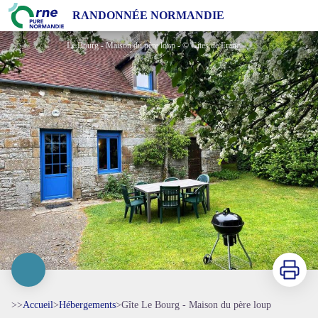
Gîte Le Bourg - Maison du père loup
RANDONNÉE NORMANDIE
Le Bourg - Maison du père loup - © Gites de France Orne
Imprimer
>>
Accueil
>
Hébergements
>
Gîte Le Bourg - Maison du père loup