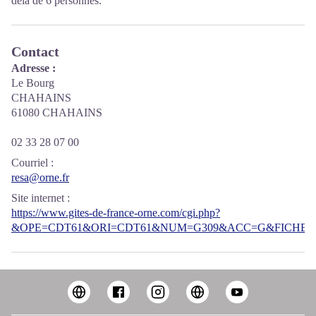
delà de 6 personnes.
Contact
Adresse :
Le Bourg
CHAHAINS
61080 CHAHAINS
02 33 28 07 00
Courriel
:
resa@orne.fr
Site internet
:
https://www.gites-de-france-orne.com/cgi.php?
&OPE=CDT61&ORI=CDT61&NUM=G309&ACC=G&FICHE=O