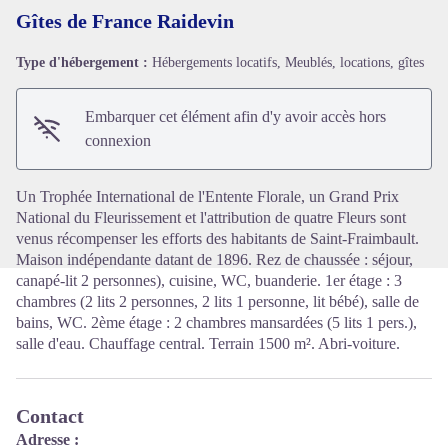
Gîtes de France Raidevin
Type d'hébergement :
Hébergements locatifs, Meublés, locations, gîtes
Voir l'image en plein écran
Embarquer cet élément afin d'y avoir accès hors
connexion
Un Trophée International de l'Entente Florale, un Grand Prix
National du Fleurissement et l'attribution de quatre Fleurs sont
venus récompenser les efforts des habitants de Saint-Fraimbault.
Maison indépendante datant de 1896. Rez de chaussée : séjour,
canapé-lit 2 personnes), cuisine, WC, buanderie. 1er étage : 3
chambres (2 lits 2 personnes, 2 lits 1 personne, lit bébé), salle de
bains, WC. 2ème étage : 2 chambres mansardées (5 lits 1 pers.),
salle d'eau. Chauffage central. Terrain 1500 m². Abri-voiture.
Contact
Adresse :