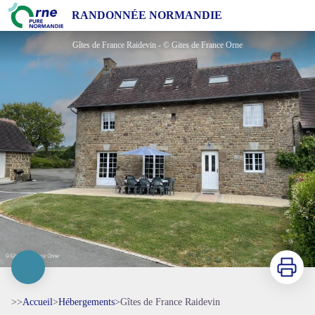
Gîtes de France Raidevin
RANDONNÉE NORMANDIE
Gîtes de France Raidevin - © Gites de France Orne
Imprimer
>>
Accueil
>
Hébergements
>
Gîtes de France Raidevin