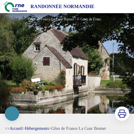
Gîtes de France La Cour Bonnet
RANDONNÉE NORMANDIE
Gîtes de France La Cour Bonnet - © Gites de France Orne
Imprimer
>>
Accueil
>
Hébergements
>
Gîtes de France La Cour Bonnet