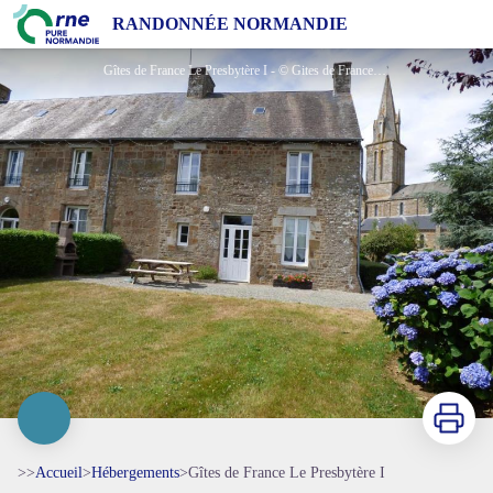
Gîtes de France Le Presbytère I
RANDONNÉE NORMANDIE
Gîtes de France Le Presbytère I - © Gites de France Orne
Imprimer
>>
Accueil
>
Hébergements
>
Gîtes de France Le Presbytère I