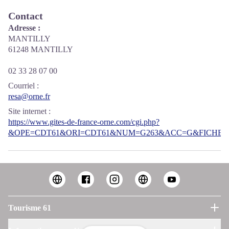
Contact
Adresse :
MANTILLY
61248 MANTILLY
02 33 28 07 00
Courriel
:
resa@orne.fr
Site internet
:
https://www.gites-de-france-orne.com/cgi.php?
&OPE=CDT61&ORI=CDT61&NUM=G263&ACC=G&FICHE=O
Tourisme 61