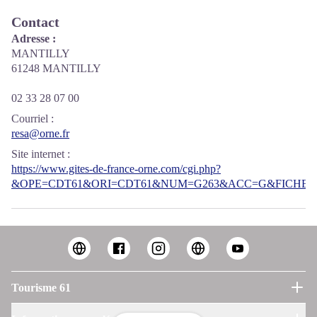
Contact
Adresse :
MANTILLY
61248 MANTILLY
02 33 28 07 00
Courriel
:
resa@orne.fr
Site internet
:
https://www.gites-de-france-orne.com/cgi.php?
&OPE=CDT61&ORI=CDT61&NUM=G263&ACC=G&FICHE=O
Tourisme 61