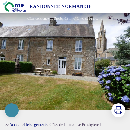
Gîtes de France Le Presbytère I
RANDONNÉE NORMANDIE
Gîtes de France Le Presbytère I - © Gites de France Orne
Imprimer
>>
Accueil
>
Hébergements
>
Gîtes de France Le Presbytère I