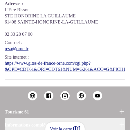
Adresse :
L'Etre Bisson
STE HONORINE LA GUILLAUME
61408 SAINTE-HONORINE-LA-GUILLAUME
02 33 28 07 00
Courriel
:
resa@orne.fr
Site internet
:
https://www.gites-de-france-orne.com/cgi.php?
&OPE=CDT61&ORI=CDT61&NUM=G261&ACC=G&FICHE=O
Tourisme 61
Informations complémentaires
Voir la carte