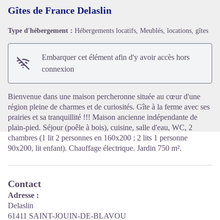
Gîtes de France Delaslin
Type d'hébergement :
Hébergements locatifs, Meublés, locations, gîtes
Voir l'image en plein écran
Embarquer cet élément afin d'y avoir accès hors
connexion
Bienvenue dans une maison percheronne située au cœur d'une
région pleine de charmes et de curiosités. Gîte à la ferme avec ses
prairies et sa tranquillité !!! Maison ancienne indépendante de
plain-pied. Séjour (poêle à bois), cuisine, salle d'eau, WC, 2
chambres (1 lit 2 personnes en 160x200 ; 2 lits 1 personne
90x200, lit enfant). Chauffage électrique. Jardin 750 m².
Contact
Adresse :
Delaslin
61411 SAINT-JOUIN-DE-BLAVOU