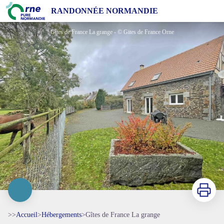
Gîtes de France La grange
RANDONNÉE NORMANDIE
Gîtes de France La grange - © Gites de France Orne
Imprimer
>>
Accueil
>
Hébergements
>
Gîtes de France La grange