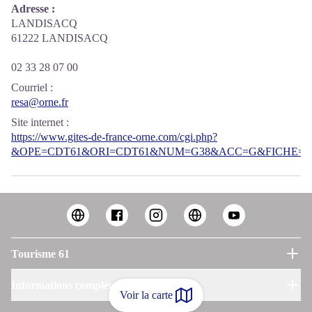
Adresse :
LANDISACQ
61222 LANDISACQ
02 33 28 07 00
Courriel
:
resa@orne.fr
Site internet
:
https://www.gites-de-france-orne.com/cgi.php?
&OPE=CDT61&ORI=CDT61&NUM=G38&ACC=G&FICHE=O&
Tourisme 61
Informations complémentaires
Voir la carte